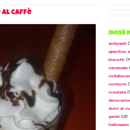
 al caffè
menù d
antipasti
(
aperitivo 
biscotti
(1
carnevale
collaboraz
contorni
(
crostate
(
decorazio
dolci al c
gelati
(3)
halloween