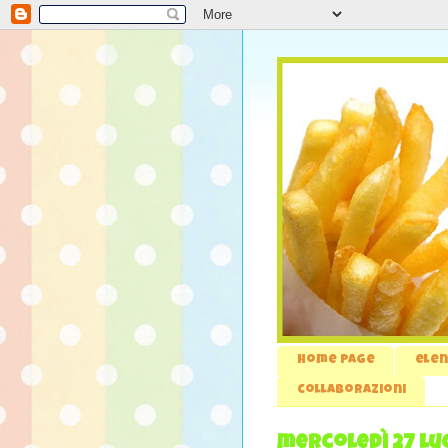
Home page
elen
collaborazioni
mercoledì 27 lug