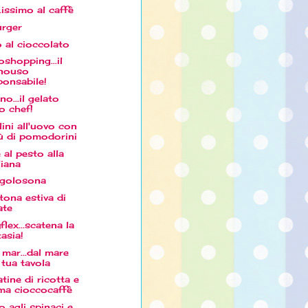
..issimo al caffè
urger
o al cioccolato
oshopping...il
nouso
ponsabile!
no...il gelato
lo chef!
lini all'uovo con
ù di pomodorini
 al pesto alla
liana
 golosona
tona estiva di
ate
lex...scatena la
tasia!
 mar...dal mare
a tua tavola
tine di ricotta e
ma cioccocaffè
o agli spinaci e