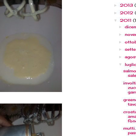
2013
►
2012
►
2011
(
▼
dice
►
nov
►
otto
►
sett
►
agos
►
lugl
▼
salmo
sal
involti
zuc
gam
greeng
tav
crost
ama
fon
mutti
pas