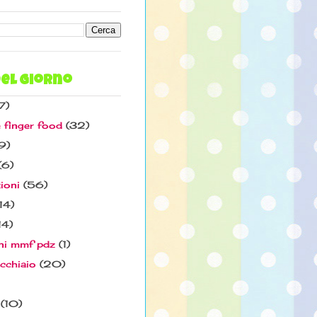
el giorno
7)
e finger food
(32)
9)
(6)
ioni
(56)
14)
14)
ni mmf pdz
(1)
ucchiaio
(20)
(10)