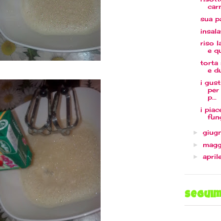
car
sua pa
insala
riso l
e q
torta
e d
i gust
per 
p...
i pia
fun
giug
►
mag
►
april
►
seguim