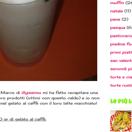
muffin
(2
natale
(11)
pane
(2)
pasqua
(6
pasticceri
piadine fo
primi piatt
san valent
secondi pi
torte e ci
torte rust
mo Marco di
illyissimo
mi ha fatto recapitare una
loro prodotti (ottimi con questo caldo) e io non
le più 
el gelato al caffè con il loro latte macchiato!
 gr di gelato al caffè: