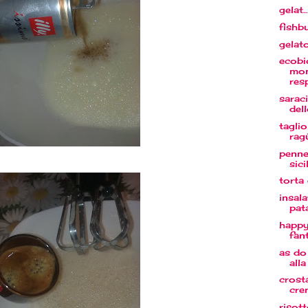
gelat.
fishb
gelat
ecobi
mo
res
saraci
del
taglio
rag
penne
sici
torta
insala
pat
happyf
fan
as do
all
crosta
cre
risott