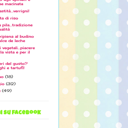
ne macinata
stità...verrigni!
ta di riso
a pila...tradizione
ualità
 ripiena al budino
ulce de leche
i vegetali...piacere
la vista e per il
ceri del gusto?
ghi e tartufi!
no
(18)
gio
(32)
e
(49)
i su facebook