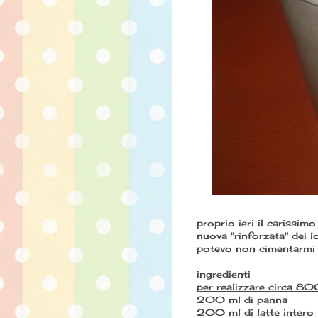
proprio ieri il carissi
nuova "rinforzata" dei 
potevo non cimentarmi n
ingredienti
per realizzare circa 800
200 ml di panna
200 ml di latte intero