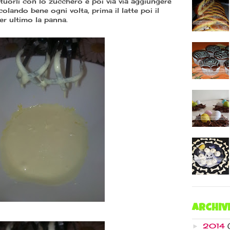
tuorli con lo zucchero e poi via via aggiungere
colando bene ogni volta, prima il latte poi il
per ultimo la panna.
Archiv
2014
►