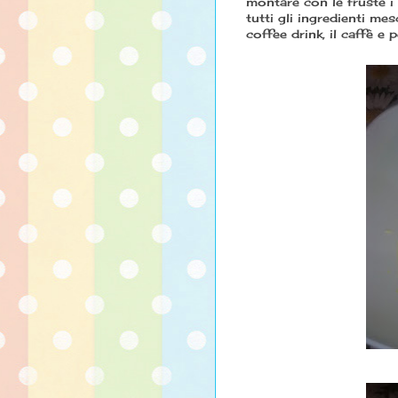
montare con le fruste i 
tutti gli ingredienti mes
coffee drink, il caffè e 