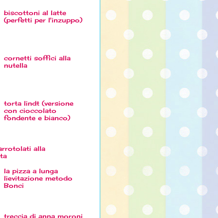
biscottoni al latte
(perfetti per l'inzuppo)
cornetti soffici alla
nutella
torta lindt (versione
con cioccolato
fondente e bianco)
arrotolati alla
ta
la pizza a lunga
lievitazione metodo
Bonci
treccia di anna moroni