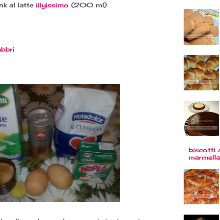
nk al latte
illyissimo
(200 ml)
abbri
biscotti 
marmella