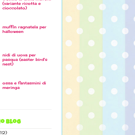
(variante ricotta e
cioccolato)
muffin ragnatela per
halloween
nidi di uova per
pasqua (easter bird's
nest)
ossa e fantasmini di
meringa
io blog
(12)