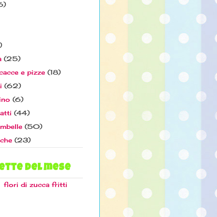
6)
)
a
(25)
cacce e pizze
(18)
i
(62)
ino
(6)
atti
(44)
ambelle
(50)
iche
(23)
lette del mese
fiori di zucca fritti