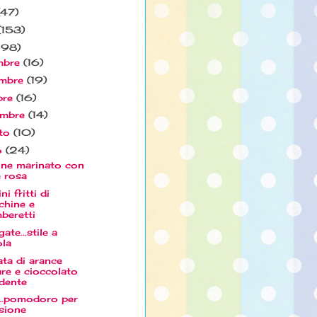
(47)
(153)
198)
mbre
(16)
embre
(19)
bre
(16)
embre
(14)
to
(10)
io
(24)
ne marinato con
e rosa
ni fritti di
chine e
beretti
ate...stile a
ola
ata di arance
re e cioccolato
dente
...pomodoro per
sione