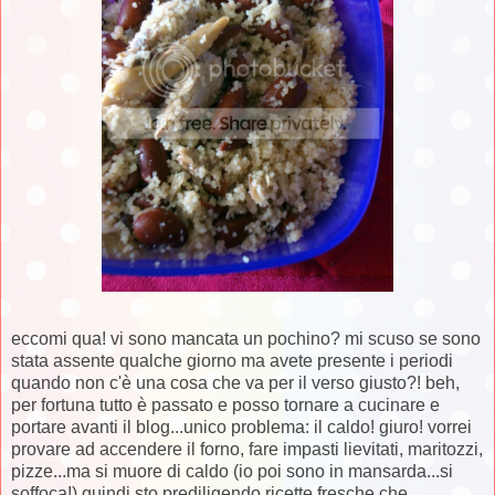
eccomi qua! vi sono mancata un pochino? mi scuso se sono
stata assente qualche giorno ma avete presente i periodi
quando non c'è una cosa che va per il verso giusto?! beh,
per fortuna tutto è passato e posso tornare a cucinare e
portare avanti il blog...unico problema: il caldo! giuro! vorrei
provare ad accendere il forno, fare impasti lievitati, maritozzi,
pizze...ma si muore di caldo (io poi sono in mansarda...si
soffoca!) quindi sto prediligendo ricette fresche che